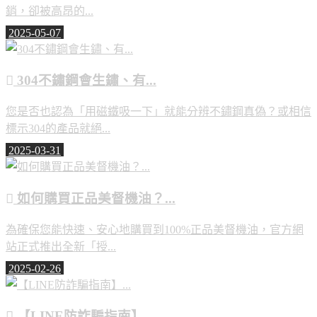
銷，卻被高昂的...
2025-05-07
304不鏽鋼會生鏽、有...
您是否也認為「用磁鐵吸一下」就能分辨不鏽鋼真偽？或相信
標示304的產品就絕...
2025-03-31
如何購買正品美督機油？...
為確保您能快速、安心地購買到100%正品美督機油，官方網
站正式推出全新「授...
2025-02-26
【LINE防詐騙指南】...